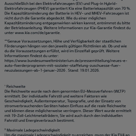
Ausschließlich bei den Elektrofahrzeugen (EV) und Plug-in Hybrid-
Elektrofahrzeugen (PHEV) garantiert Kia eine Batteriekapazität von 70 %.
Die Kapazitätsminderung der Batterie in HEV- und MHEV-Fahrzeugen ist
nicht durch die Garantie abgedeckt. Wie du einer möglichen
Kapazitätsminderung entgegenwirken wirken kannst, entnimmst du bitte
der Betriebsanleitung. Weitere Informationen zur Kia-Garantie findest du
unter
www.kia.com/de/garantie.
**Genaue Voraussetzungen, Höhe und Verfügbarkeit der staatlichen
Förderungen hängen von den jeweils gültigen Richtlinien ab. Ob und wie
du die Voraussetzungen erfüllst, wird im Einzelfall geprüft. Weitere
Informationen findest du unter:
https://www.bundesumweltministerium.de/pressemitteilung/neues-e-
auto-foerderprogramm-mit-sozialer-staffelung-zuschuesse-fuer-
neuzulassungen-ab-1-januar-2026
. Stand: 19.01.2026.
¹ Reichweite
Die Reichweite wurde nach dem genormten EU-Messverfahren (WLTP)
ermittelt. Der individuelle Fahrstil und weitere Faktoren wie
Geschwindigkeit, Außentemperatur, Topografie‚ und der Einsatz von
stromverbrauchenden Geräten haben Einfluss auf die reale Reichweite
und können diese möglicherweise verringern. Dieser Wert wurde ermittelt
mit 19-Zoll-Leichtmetallrädern, Sie wird auch durch den individuellen
Fahrstil und Energieverbrauch bestimmt.
² Maximale Ladegeschwindigkeit
Um die maximale Ladegeschwindigkeit zu erreichen, muss der Kia EV4 an