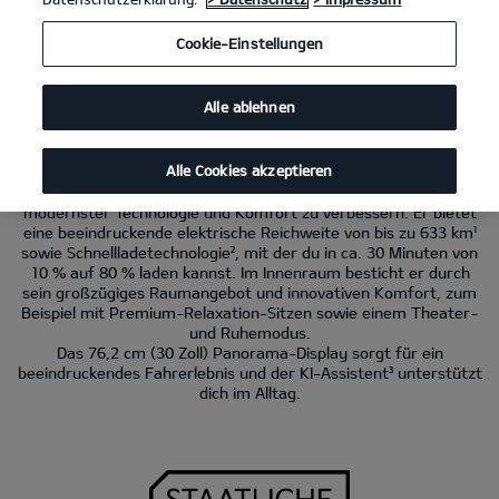
Kia EV4 GT-Line
150 kW (204 PS): Stromverbrauch kombiniert 15,8 kWh/100
Cookie-Einstellungen
km. CO
-Emissionen kombiniert 0 g/km. CO
-Klasse A.
2
2
Alle ablehnen
Der Kia EV4.
Entdecke die Welt in neuem Licht.
Alle Cookies akzeptieren
Der Kia EV4 wurde entwickelt, um dein Fahrerlebnis mit
modernster Technologie und Komfort zu verbessern. Er bietet
eine beeindruckende elektrische Reichweite von bis zu 633 km¹
sowie Schnellladetechnologie², mit der du in ca. 30 Minuten von
10 % auf 80 % laden kannst. Im Innenraum besticht er durch
sein großzügiges Raumangebot und innovativen Komfort, zum
Beispiel mit Premium-Relaxation-Sitzen sowie einem Theater-
und Ruhemodus.
Das 76,2 cm (30 Zoll) Panorama-Display sorgt für ein
beeindruckendes Fahrerlebnis und der KI-Assistent³ unterstützt
dich im Alltag.