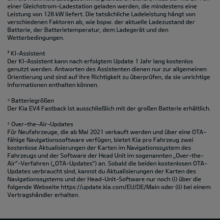
einer Gleichstrom-Ladestation geladen werden, die mindestens eine
Leistung von 128 kW liefert. Die tatsächliche Ladeleistung hängt von
verschiedenen Faktoren ab, wie bspw. der aktuelle Ladezustand der
Batterie, der Batterietemperatur, dem Ladegerät und den
Wetterbedingungen.
³ KI-Assistent
Der KI-Assistent kann nach erfolgtem Update 1 Jahr lang kostenlos
genutzt werden. Antworten des Assistenten dienen nur zur allgemeinen
Orientierung und sind auf ihre Richtigkeit zu überprüfen, da sie unrichtige
Informationen enthalten können.
⁴ Batteriegrößen
Der Kia EV4 Fastback ist ausschließlich mit der großen Batterie erhältlich.
⁵ Over-the-Air-Updates
Für Neufahrzeuge, die ab Mai 2021 verkauft werden und über eine OTA-
fähige Navigationssoftware verfügen, bietet Kia pro Fahrzeug zwei
kostenlose Aktualisierungen der Karten im Navigationssystem des
Fahrzeugs und der Software der Head Unit im sogenannten „Over-the-
Air“-Verfahren („OTA-Updates“) an. Sobald die beiden kostenlosen OTA-
Updates verbraucht sind, kannst du Aktualisierungen der Karten des
Navigationssystems und der Head-Unit-Software nur noch (i) über die
folgende Webseite https://update.kia.com/EU/DE/Main oder (ii) bei einem
Vertragshändler erhalten.