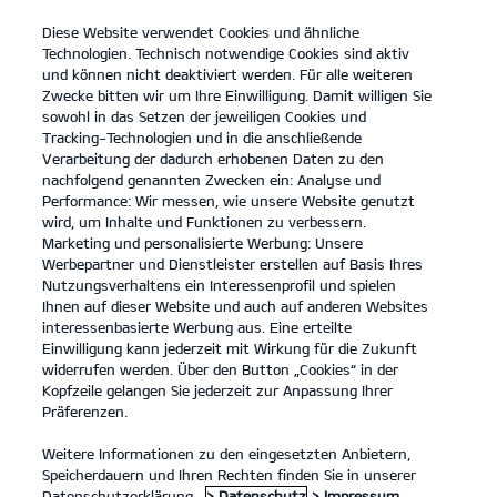
Diese Website verwendet Cookies und ähnliche
open
Technologien. Technisch notwendige Cookies sind aktiv
menu
und können nicht deaktiviert werden. Für alle weiteren
KONTAKT
Zwecke bitten wir um Ihre Einwilligung. Damit willigen Sie
sowohl in das Setzen der jeweiligen Cookies und
Tracking-Technologien und in die anschließende
...
ANGEBOTE
Verarbeitung der dadurch erhobenen Daten zu den
nachfolgend genannten Zwecken ein: Analyse und
Performance: Wir messen, wie unsere Website genutzt
KIA SERVICEANGEBOTE
wird, um Inhalte und Funktionen zu verbessern.
Marketing und personalisierte Werbung: Unsere
Werbepartner und Dienstleister erstellen auf Basis Ihres
Nutzungsverhaltens ein Interessenprofil und spielen
Ihnen auf dieser Website und auch auf anderen Websites
interessenbasierte Werbung aus. Eine erteilte
Einwilligung kann jederzeit mit Wirkung für die Zukunft
Angebote
widerrufen werden. Über den Button „Cookies“ in der
Kopfzeile gelangen Sie jederzeit zur Anpassung Ihrer
Präferenzen.
Unsere Service Angebote.
Weitere Informationen zu den eingesetzten Anbietern,
Speicherdauern und Ihren Rechten finden Sie in unserer
Wir haben eine Reihe von Service Angeboten für Kia Besitzer,
Datenschutzerklärung.
> Datenschutz
> Impressum